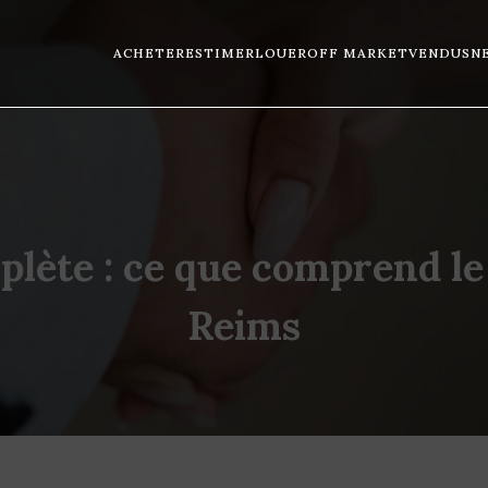
ACHETER
ESTIMER
LOUER
OFF MARKET
VENDUS
N
lète : ce que comprend le 
Reims