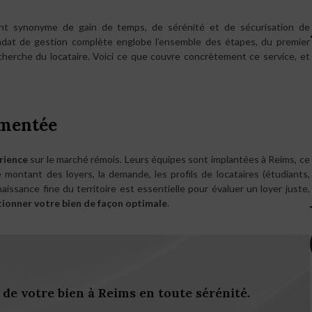
nt synonyme de gain de temps, de sérénité et de sécurisation de
ndat de gestion complète englobe l’ensemble des étapes, du premier
echerche du locataire. Voici ce que couvre concrètement ce service, et
imentée
rience
sur le marché rémois. Leurs équipes sont implantées à Reims, ce
le montant des loyers, la demande, les profils de locataires (étudiants,
aissance fine du territoire est essentielle pour évaluer un loyer juste,
tionner votre bien de façon optimale
.
de votre bien à Reims en toute sérénité.