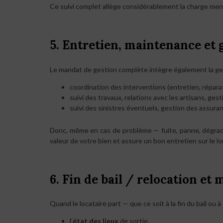
Ce suivi complet allège considérablement la charge menta
5. Entretien, maintenance et 
Le mandat de gestion complète intègre également la ge
coordination des interventions (entretien, répara
suivi des travaux, relations avec les artisans, gest
suivi des sinistres éventuels, gestion des assuran
Donc, même en cas de problème — fuite, panne, dégrada
valeur de votre bien et assure un bon entretien sur le l
6. Fin de bail / relocation e
Quand le locataire part — que ce soit à la fin du bail ou
l’
état des lieux
de sortie,