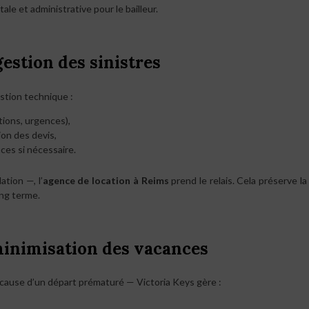
le et administrative pour le bailleur.
gestion des sinistres
stion technique :
tions, urgences),
ion des devis,
ces si nécessaire.
tion —, l’
agence de location à Reims
prend le relais. Cela préserve la
ong terme.
t minimisation des vacances
 à cause d’un départ prématuré — Victoria Keys gère :