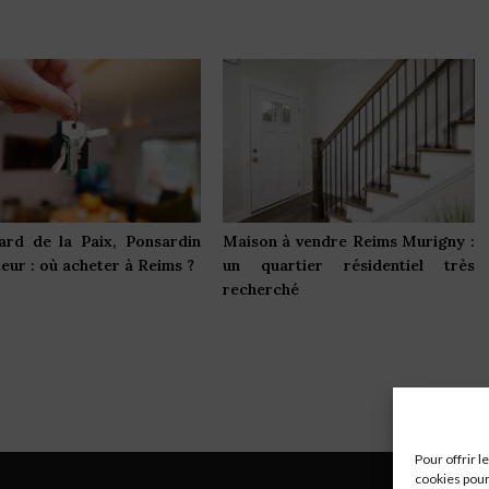
ard de la Paix, Ponsardin
Maison à vendre Reims Murigny :
teur : où acheter à Reims ?
un quartier résidentiel très
recherché
Pour offrir 
cookies pour