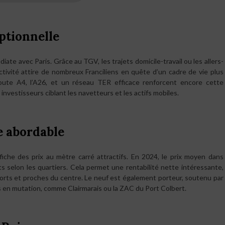
eptionnelle
ate avec Paris. Grâce au TGV, les trajets domicile-travail ou les allers-
ctivité attire de nombreux Franciliens en quête d’un cadre de vie plus
toroute A4, l’A26, et un réseau TER efficace renforcent encore cette
 investisseurs ciblant les navetteurs et les actifs mobiles.
 abordable
iche des prix au mètre carré attractifs. En 2024, le prix moyen dans
ts selon les quartiers. Cela permet une rentabilité nette intéressante,
ports et proches du centre. Le neuf est également porteur, soutenu par
 en mutation, comme Clairmarais ou la ZAC du Port Colbert.