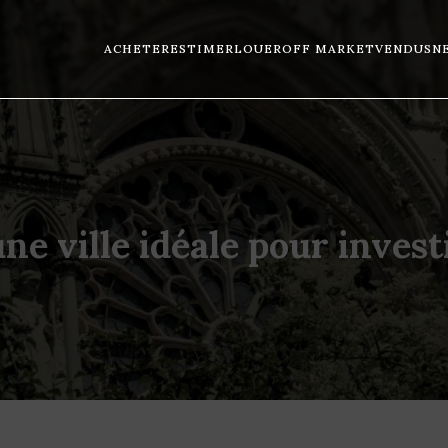
ACHETER
ESTIMER
LOUER
OFF MARKET
VENDUS
N
e ville idéale pour invest