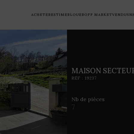
ACHETER
ESTIMER
LOUER
OFF MARKET
VENDUS
N
MAISON SECTEU
RÉF : 19237
Nb de pièces
7