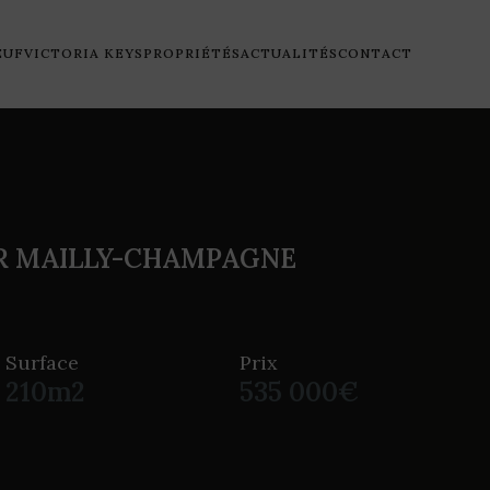
EUF
VICTORIA KEYS
PROPRIÉTÉS
ACTUALITÉS
CONTACT
R MAILLY-CHAMPAGNE
Surface
Prix
210m2
535 000€