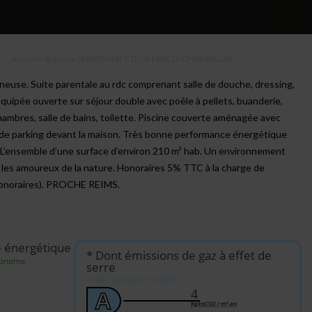
Accueil
/
Acheter
/
MAISON SECTEUR MAILLY-CHAMPAGNE
neuse. Suite parentale au rdc comprenant salle de douche, dressing,
équipée ouverte sur séjour double avec poêle à pellets, buanderie,
chambres, salle de bains, toilette. Piscine couverte aménagée avec
es de parking devant la maison. Très bonne performance énergétique
 L’ensemble d’une surface d’environ 210 m² hab. Un environnement
r les amoureux de la nature. Honoraires 5% TTC à la charge de
honoraires). PROCHE REIMS.
e énergétique
* Dont émissions de gaz à effet de
conome
serre
Faible émission de GES
4
A
KgéqCO2 / m².an