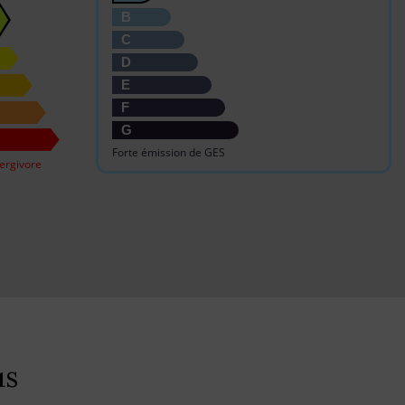
B
C
D
E
F
G
Forte émission de GES
ergivore
us