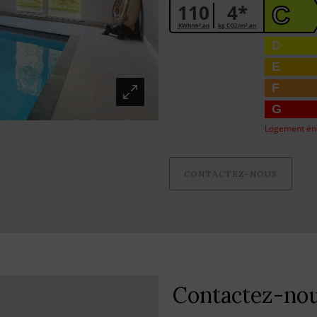
110
4*
C
KWh/m².an
kg CO2/m².an
D
E
F
G
Logement én
CONTACTEZ-NOUS
Contactez-no