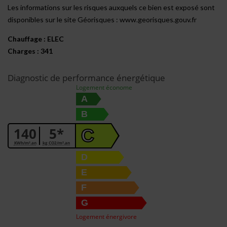
Les informations sur les risques auxquels ce bien est exposé sont
disponibles sur le site Géorisques : www.georisques.gouv.fr
Chauffage : ELEC
Charges : 341
Diagnostic de performance énergétique
Logement économe
A
B
140
5*
C
KWh/m².an
kg CO2/m².an
D
E
F
G
Logement énergivore