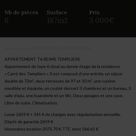
Nb de pièces
Surface
Prix
6
187m2
3 000€
Accueil
/
Louer
/
APPARTEMENT T6 REIMS TEMPLIERS
APPARTEMENT T6 REIMS TEMPLIERS
Appartement de type 6 situé au denrie étage de la résidence
« Carré des Templiers ». Il est composé d’une entrée, un séjour
double de 72m², deux terrasses de 97 et 30 m², une cuisine
meublée et équipée, un couloir dessert 3 chambres et un bureau, 3
salle d’eau, une buanderie et un Wc. Deux garages et une cave.
Libre de suite. Climatisation.
Loyer 2659 € + 341 € de charges avec régularisation annuelle.
Dépôt de garantie 2659 €
Honoraires location 2075.70 € TTC dont 566.61 €