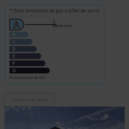
* Dont émissions de gaz à effet de serre
Faible émission de GES
5
A
KgéqCO2 / m².an
B
C
D
E
F
G
Forte émission de GES
CONTACTEZ-NOUS